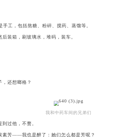
是手工，包括熬糖、粉碎、搅药、蒸馏等。
然后装箱，刷玻璃水，堆码，装车。
子，还想啷格？
我和中药车间的兄弟们
提到过他，不赘。
侯素芳——我也是醉了：她们怎么都是芳呢？