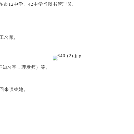
在市12中学、42中学当图书管理员。
招工名额。
不知名字，理发师）等。
边回来顶替她。