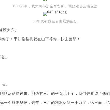
1972年冬，我大哥参加空军留影。我已远去云南支边
70年代初我在云南景洪留影
挖橡胶大穴。
问你了！手扶拖拉机就在山下等你，快去营部！
不识。
厂长。
们刚刚从勐腊过来。那边有三厂的子女几十个，我们去看望了他们
诉你一个好消息吧，去年，三厂的利润达到一千万了，这里面，也