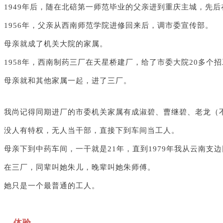
1949年后，随在北碚第一师范毕业的父亲进到重庆主城，先后
1956年，父亲从西南师范学院进修回来后，调市委宣传部。
母亲就成了机关大院的家属。
1958年，西南制药三厂在天星桥建厂，给了市委大院20多个
母亲就和其他家属一起，进了三厂。
我尚记得同期进厂的市委机关家属有成淑碧、曹继碧、老龙（
没人有特权，无人当干部，直接下到车间当工人。
母亲下到中药车间，一干就是21年，直到1979年我从云南支
在三厂，同辈叫她朱儿，晚辈叫她朱师傅。
她只是一个最普通的工人。
体验