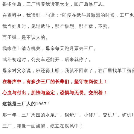
很多年后，三厂培养我读完大专，回厂后修厂志。
在资料中，我读到一句话：“即便在武斗最激烈的时候，工厂也
我当娃儿时，见过武斗，那个惨烈、那个猛，不赘。
而子弹，是不认人的。
我家住上清寺机关，母亲每天跑月票去三厂。
武斗初起时，公交车还能开，后来就停了。
母亲对父亲说，班还得上呀，我就不回家了，在厂里找单工宿
在枪声中，有多少三厂的长辈们，坚守在岗位上！
心血与付出，胆怯与坚定，恐惧与无畏。交织着！
这就是三厂人的1967！
那一年，三厂周围的水泵厂、锅炉厂、小修厂、交机厂、矿机
三厂，却像一面旗帜，屹立在疾风中！