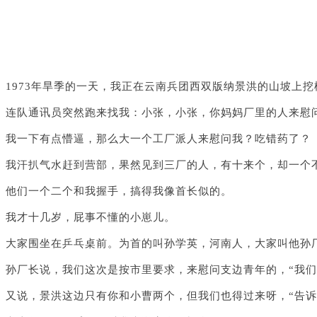
1973年旱季的一天，我正在云南兵团西双版纳景洪的山坡上
连队通讯员突然跑来找我：小张，小张，你妈妈厂里的人来慰
我一下有点懵逼，那么大一个工厂派人来慰问我？吃错药了？
我汗扒气水赶到营部，果然见到三厂的人，有十来个，却一个
他们一个二个和我握手，搞得我像首长似的。
我才十几岁，屁事不懂的小崽儿。
大家围坐在乒乓桌前。为首的叫孙学英，河南人，大家叫他孙
孙厂长说，我们这次是按市里要求，来慰问支边青年的，“我
又说，景洪这边只有你和小曹两个，但我们也得过来呀，“告