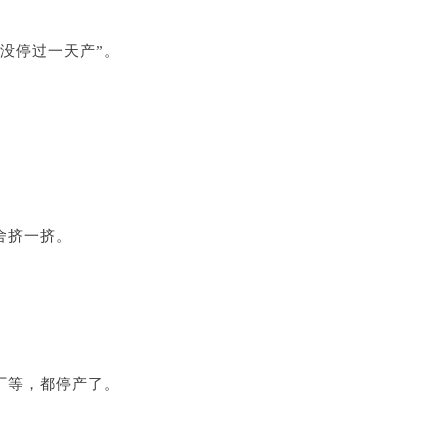
没停过一天产”。
舍挤一挤。
厂等，都停产了。